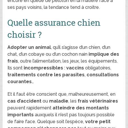
encore en queue de peloton en la matière face à
ses pays voisins, la tendance tend à croitre.
Quelle assurance chien
choisir ?
Adopter un animal
, qu’il s’agisse d’un chien, d’un
chat, d’un cobaye ou d’un cochon nain
implique des
frais
, outre l’alimentation, les jeux, les équipements.
Ils sont
incompressibles
:
vaccins
obligatoires,
traitements contre les parasites
,
consultations
courantes
…
Et il faut être conscient que, malheureusement, en
cas d’accident
ou
maladie
, les
frais vétérinaires
peuvent rapidement
atteindre des montants
importants
auxquels il n’est pas toujours possible
de faire face. Quelque soit l’espèce,
votre petit